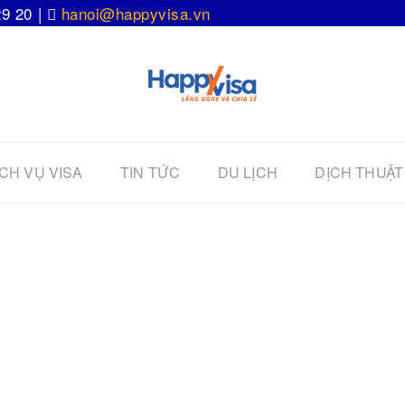
29 20 |
hanoi@happyvisa.vn
CH VỤ VISA
TIN TỨC
DU LỊCH
DỊCH THUẬT