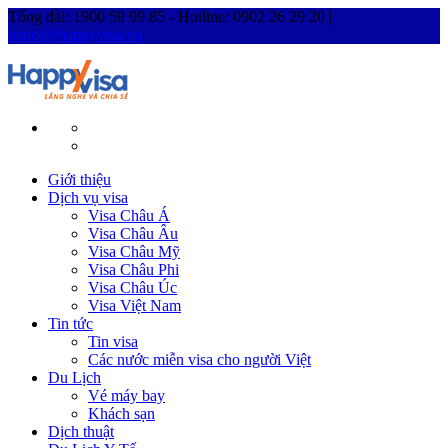
Tổng đài: 1900 59 99 85 - Hotline: 0902 26 29 20 |
hanoi@happyvisa.vn
Giới thiệu
Dịch vụ visa
Visa Châu Á
Visa Châu Âu
Visa Châu Mỹ
Visa Châu Phi
Visa Châu Úc
Visa Việt Nam
Tin tức
Tin visa
Các nước miễn visa cho người Việt
Du Lịch
Vé máy bay
Khách sạn
Dịch thuật