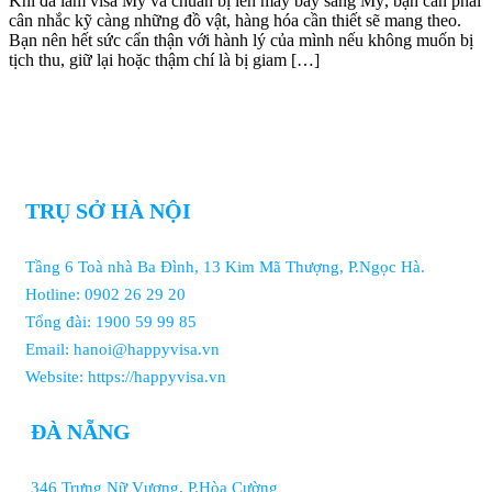
Khi đã làm visa Mỹ và chuẩn bị lên máy bay sang Mỹ, bạn cần phải
cân nhắc kỹ càng những đồ vật, hàng hóa cần thiết sẽ mang theo.
Bạn nên hết sức cẩn thận với hành lý của mình nếu không muốn bị
tịch thu, giữ lại hoặc thậm chí là bị giam […]
TRỤ SỞ HÀ NỘI
Tầng 6 Toà nhà Ba Đình, 13 Kim Mã Thượng, P.Ngọc Hà.
Hotline: 0902 26 29 20
Tổng đài: 1900 59 99 85
Email: hanoi@happyvisa.vn
Website: https://happyvisa.vn
ĐÀ NẴNG
346 Trưng Nữ Vương, P.Hòa Cường