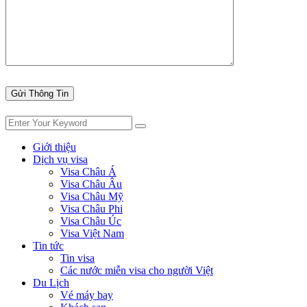
Giới thiệu
Dịch vụ visa
Visa Châu Á
Visa Châu Âu
Visa Châu Mỹ
Visa Châu Phi
Visa Châu Úc
Visa Việt Nam
Tin tức
Tin visa
Các nước miễn visa cho người Việt
Du Lịch
Vé máy bay