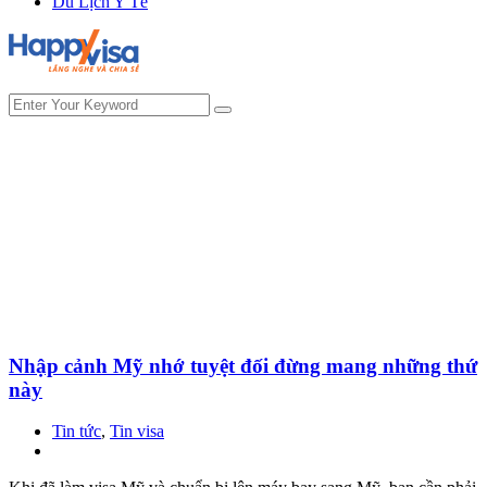
Du Lịch Y Tế
Nhập cảnh Mỹ nhớ tuyệt đối đừng mang những thứ
này
Tin tức
,
Tin visa