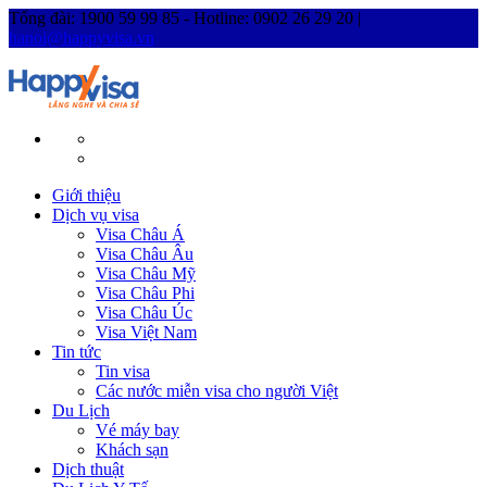
Tổng đài: 1900 59 99 85 - Hotline: 0902 26 29 20 |
hanoi@happyvisa.vn
Giới thiệu
Dịch vụ visa
Visa Châu Á
Visa Châu Âu
Visa Châu Mỹ
Visa Châu Phi
Visa Châu Úc
Visa Việt Nam
Tin tức
Tin visa
Các nước miễn visa cho người Việt
Du Lịch
Vé máy bay
Khách sạn
Dịch thuật