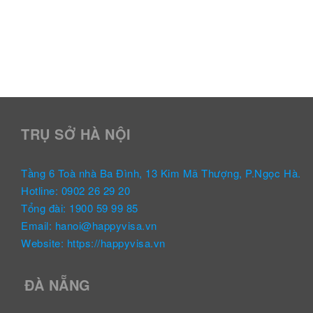
TRỤ SỞ HÀ NỘI
Tầng 6 Toà nhà Ba Đình, 13 Kim Mã Thượng, P.Ngọc Hà.
Hotline: 0902 26 29 20
Tổng đài: 1900 59 99 85
Email: hanoi@happyvisa.vn
Website: https://happyvisa.vn
ĐÀ NẴNG