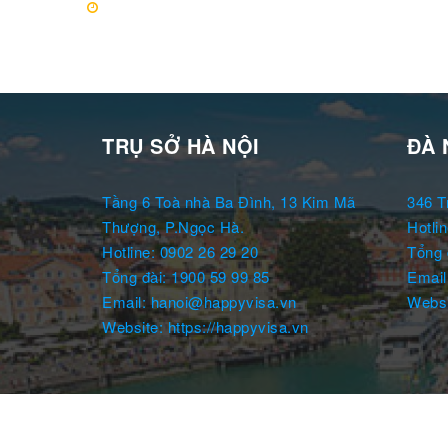
TRỤ SỞ HÀ NỘI
ĐÀ 
Tầng 6 Toà nhà Ba Đình, 13 Kim Mã
346 T
Thượng, P.Ngọc Hà.
Hotli
Hotline: 0902 26 29 20
Tổng 
Tổng đài: 1900 59 99 85
Email
Email: hanoi@happyvisa.vn
Websi
Website: https://happyvisa.vn