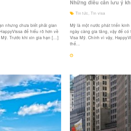
Những điều cần lưu ý kh
Tin tức
,
Tin visa
n nhưng chưa biết phải gian
Mỹ là một nước phát triển kinh
 HappyVissa để hiểu rõ hơn về
ngày càng gia tăng, vậy để có
 Mỹ. Trước khi xin gia hạn […]
Visa Mỹ. Chính vì vậy, HappyVi
thể...