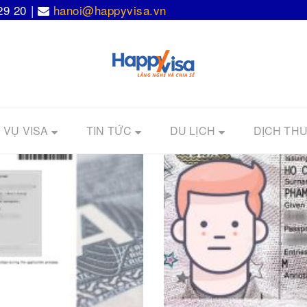
29 20 |
hanoi@happyvisa.vn
 VỤ VISA
TIN TỨC
DU LỊCH
DỊCH THU