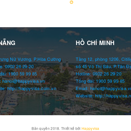
NẴNG
HỒ CHÍ MINH
rưng Nữ Vương, P.Hòa Cường
Tầng 12, phòng 1206, Citili
ne: 0902 26 29 20
số 45 Võ Thị Sáu, P.Tân Đị
đài: 1900 59 99 85
Hotline: 0902 26 29 20
: hanoi@happyvisa.vn
Tổng đài: 1900 59 99 85
te: http://happyvisa.com.vn
Email: hanoi@happyvisa.v
Website: http://happyvisa.n
Bản quyền 2018. Thiết kế bởi
Happyvisa