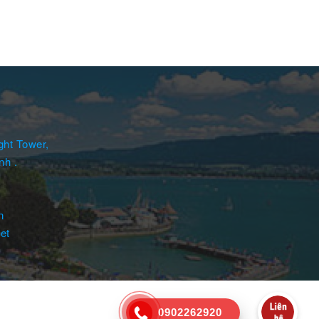
ght Tower,
nh .
n
et
0902262920