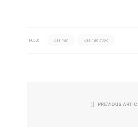
TAGS:
visa han
visa han quoc
TRỤ SỞ HÀ NỘI
ĐÀ 
PREVIOUS ARTIC
Tầng 6 Toà nhà Ba Đình, 13 Kim Mã
346 T
Thượng, P.Ngọc Hà.
Hotli
Hotline: 0902 26 29 20
Tổng 