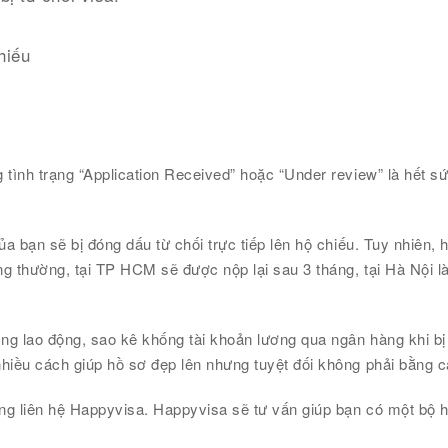
hiếu
 tình trạng “Application Received” hoặc “Under review” là hết s
a bạn sẽ bị đóng dấu từ chối trực tiếp lên hộ chiếu. Tuy nhiên, h
ng thường, tại TP HCM sẽ được nộp lại sau 3 tháng, tại Hà Nội l
g lao động, sao kê khống tài khoản lương qua ngân hàng khi bị p
nhiều cách giúp hồ sơ đẹp lên nhưng tuyệt đối không phải bằng 
ng liên hệ Happyvisa. Happyvisa sẽ tư vấn giúp bạn có một bộ h