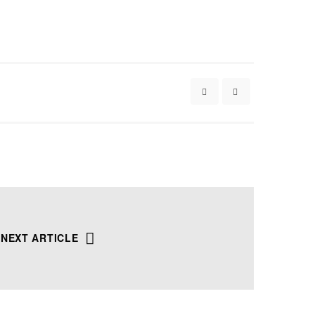
NEXT ARTICLE
ght Tower,
nh .