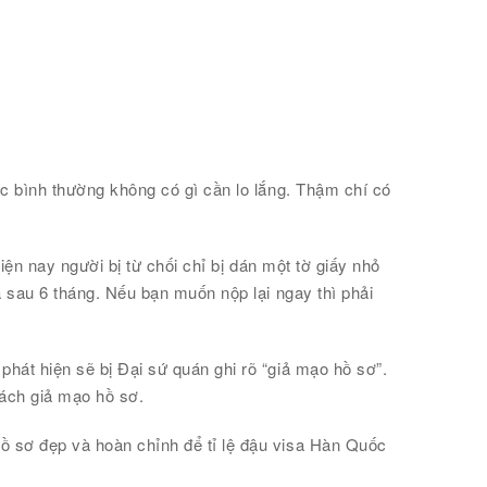
ức bình thường không có gì cần lo lắng. Thậm chí có
iện nay người bị từ chối chỉ bị dán một tờ giấy nhỏ
à sau 6 tháng. Nếu bạn muốn nộp lại ngay thì phải
hát hiện sẽ bị Đại sứ quán ghi rõ “giả mạo hồ sơ”.
cách giả mạo hồ sơ.
ồ sơ đẹp và hoàn chỉnh để tỉ lệ đậu visa Hàn Quốc