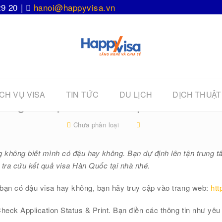
29 20 |
hanoi@happyvisa.vn
CH VỤ VISA
TIN TỨC
DU LỊCH
DỊCH THUẬT
ớng dẫn tự kiểm tra kết quả visa Hàn Q
Chưa phân loại
không biết mình có đậu hay không. Bạn dự định lên tận trung tâ
tra cứu kết quả visa Hàn Quốc tại nhà nhé.
bạn có đậu visa hay không, bạn hãy truy cập vào trang web:
htt
heck Application Status & Print. Bạn điền các thông tin như yêu