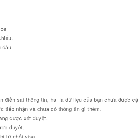
ice
chiếu.
g dấu
 điền sai thông tin, hai là dữ liệu của bạn chưa được cậ
c tiếp nhận và chưa có thông tin gì thêm.
ang được xét duyệt.
ược duyệt.
bị từ chối visa.