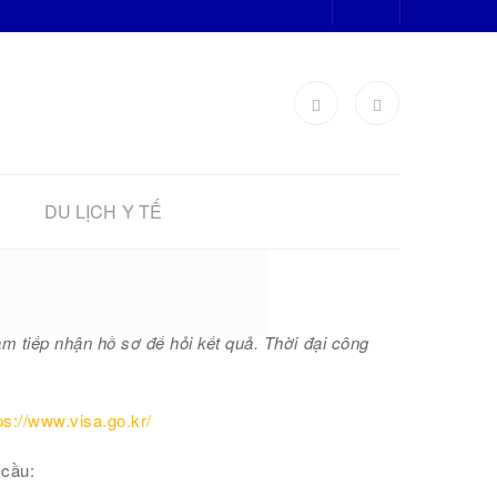
DU LỊCH Y TẾ
uốc
m tiếp nhận hồ sơ để hỏi kết quả. Thời đại công
ps://www.visa.go.kr/
 cầu: