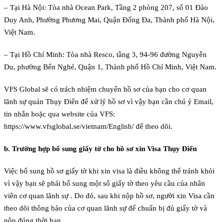
– Tại Hà Nội: Tòa nhà Ocean Park, Tầng 2 phòng 207, số 01 Đào
Duy Anh, Phường Phương Mai, Quận Đống Đa, Thành phố Hà Nội,
Việt Nam.
– Tại Hồ Chí Minh: Tòa nhà Resco, tầng 3, 94-96 đường Nguyễn
Du, phường Bến Nghé, Quận 1, Thành phố Hồ Chí Minh, Việt Nam.
VFS Global sẽ có trách nhiệm chuyển hồ sơ của bạn cho cơ quan
lãnh sự quán Thụy Điển để xử lý hồ sơ vì vậy bạn cần chú ý Email,
tin nhắn hoặc qua website của VFS:
https://www.vfsglobal.se/vietnam/English/ để theo dõi.
b. Trường hợp bổ sung giấy tờ cho hồ sơ xin Visa Thụy Điển
Việc bổ sung hồ sơ giấy tờ khi xin visa là điều không thể tránh khỏi
vì vậy bạn sẽ phải bổ sung một số giấy tờ theo yêu cầu của nhân
viên cơ quan lãnh sự . Do đó, sau khi nộp hồ sơ, người xin Visa cần
theo dõi thông báo của cơ quan lãnh sự để chuẩn bị đủ giấy tờ và
nộp đúng thời hạn.