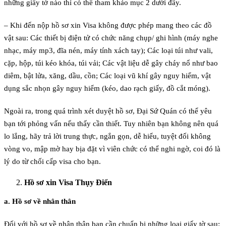
những giấy tờ nào thì có thể tham khảo mục 2 dưới đây.
– Khi đến nộp hồ sơ xin Visa không được phép mang theo các đồ
vật sau: Các thiết bị điện tử có chức năng chụp/ ghi hình (máy nghe
nhạc, máy mp3, đĩa nén, máy tính xách tay); Các loại túi như vali,
cặp, hộp, túi kéo khóa, túi vải; Các vật liệu dễ gây cháy nổ như bao
diêm, bật lửa, xăng, dầu, cồn; Các loại vũ khí gây nguy hiểm, vật
dụng sắc nhọn gây nguy hiểm (kéo, dao rạch giấy, đồ cắt móng).
Ngoài ra, trong quá trình xét duyệt hồ sơ, Đại Sứ Quán có thể yêu
bạn tới phỏng vấn nếu thấy cần thiết. Tuy nhiên bạn không nên quá
lo lắng, hãy trả lời trung thực, ngắn gọn, dễ hiểu, tuyệt đối không
vòng vo, mập mờ hay bịa đặt vì viên chức có thể nghi ngờ, coi đó là
lý do từ chối cấp visa cho bạn.
Hồ sơ xin Visa Thụy Điển
a. Hồ sơ về nhân thân
Đối với hồ sơ về nhân thân bạn cần chuẩn bị những loại giấy tờ sau: