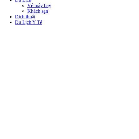
Vé máy bay
Khách sạn
Dịch thuật
Du Lịch Y Tế