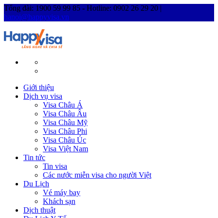
Tổng đài: 1900 59 99 85 - Hotline: 0902 26 29 20 |
hanoi@happyvisa.vn
Giới thiệu
Dịch vụ visa
Visa Châu Á
Visa Châu Âu
Visa Châu Mỹ
Visa Châu Phi
Visa Châu Úc
Visa Việt Nam
Tin tức
Tin visa
Các nước miễn visa cho người Việt
Du Lịch
Vé máy bay
Khách sạn
Dịch thuật