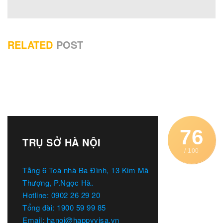
RELATED
POST
76
TRỤ SỞ HÀ NỘI
/ 100
Tầng 6 Toà nhà Ba Đình, 13 Kim Mã
Thượng, P.Ngọc Hà.
Hotline: 0902 26 29 20
Tổng đài: 1900 59 99 85
Email: hanoi@happyvisa.vn