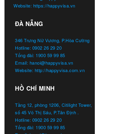
Website: https://happyvisa.vn
ĐÀ NẴNG
346 Trưng Nữ Vương, P.Hòa Cường
Hotline: 0902 26 29 20
Tổng đài: 1900 59 99 85
Email: hanoi@happyvisa.vn
Website: http://happyvisa.com.vn
HỒ CHÍ MINH
Tầng 12, phòng 1206, Citilight Tower,
số 45 Võ Thị Sáu, P.Tân Định .
Hotline: 0902 26 29 20
Tổng đài: 1900 59 99 85