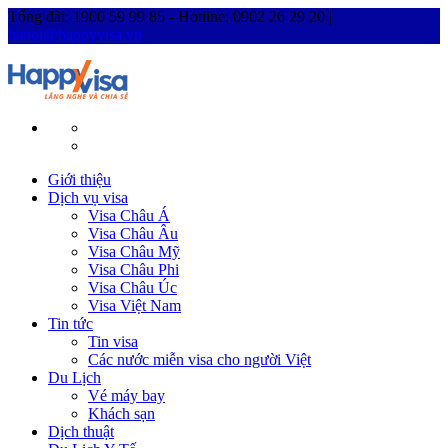
Tổng đài: 1900 59 99 85 - Hotline: 0902 26 29 20 |
hanoi@happyvisa.vn
Giới thiệu
Dịch vụ visa
Visa Châu Á
Visa Châu Âu
Visa Châu Mỹ
Visa Châu Phi
Visa Châu Úc
Visa Việt Nam
Tin tức
Tin visa
Các nước miễn visa cho người Việt
Du Lịch
Vé máy bay
Khách sạn
Dịch thuật