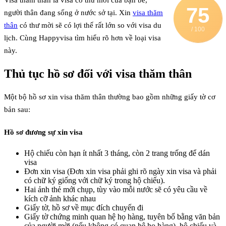
Visa thăm thân là visa có thư mời của bạn bè,
75
người thân đang sống ở nước sở tại. Xin
visa thăm
thân
có thư mời sẽ có lợi thế rất lớn so với visa du
/ 100
lịch. Cùng Happyvisa tìm hiểu rõ hơn về loại visa
này.
Thủ tục hồ sơ đối với visa thăm thân
Một bộ hồ sơ xin visa thăm thân thường bao gồm những giấy tờ cơ
bản sau:
Hồ sơ đương sự xin visa
Hộ chiếu còn hạn ít nhất 3 tháng, còn 2 trang trống để dán
visa
Đơn xin visa (Đơn xin visa phải ghi rõ ngày xin visa và phải
có chữ ký giống với chữ ký trong hộ chiếu).
Hai ảnh thẻ mới chụp, tùy vào mỗi nước sẽ có yêu cầu về
kích cỡ ảnh khác nhau
Giấy tờ, hồ sơ về mục đích chuyến đi
Giấy tờ chứng minh quan hệ họ hàng, tuyên bố bằng văn bản
của người mời (nếu không có quan hệ họ hàng), hộ chiếu và