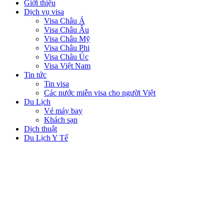
Giới thiệu
Dịch vụ visa
Visa Châu Á
Visa Châu Âu
Visa Châu Mỹ
Visa Châu Phi
Visa Châu Úc
Visa Việt Nam
Tin tức
Tin visa
Các nước miễn visa cho người Việt
Du Lịch
Vé máy bay
Khách sạn
Dịch thuật
Du Lịch Y Tế