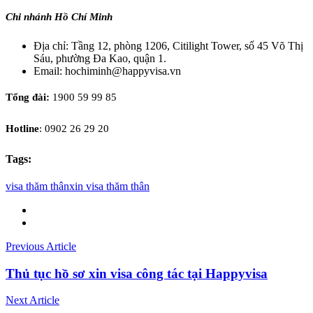
Chi nhánh Hồ Chí Minh
Địa chỉ: Tầng 12, phòng 1206, Citilight Tower, số 45 Võ Thị
Sáu, phường Đa Kao, quận 1.
Email: hochiminh@happyvisa.vn
Tổng đài:
1900 59 99 85
Hotline
: 0902 26 29 20
Tags:
visa thăm thân
xin visa thăm thân
Previous Article
Thủ tục hồ sơ xin visa công tác tại Happyvisa
Next Article