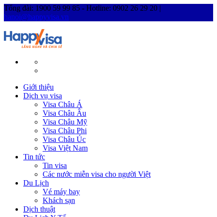
Tổng đài: 1900 59 99 85 - Hotline: 0902 26 29 20 |
hanoi@happyvisa.vn
Giới thiệu
Dịch vụ visa
Visa Châu Á
Visa Châu Âu
Visa Châu Mỹ
Visa Châu Phi
Visa Châu Úc
Visa Việt Nam
Tin tức
Tin visa
Các nước miễn visa cho người Việt
Du Lịch
Vé máy bay
Khách sạn
Dịch thuật