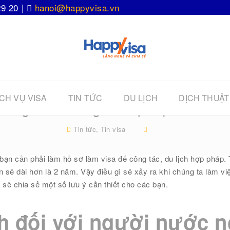
29 20 |
hanoi@happyvisa.vn
CH VỤ VISA
TIN TỨC
DU LỊCH
DỊCH THUẬT
 khi người nước ngoài ở tại Việt Nam khôn
Tin tức
,
Tin visa
 bạn cần phải làm hồ sơ làm visa để công tác, du lịch hợp pháp. 
an sẽ dài hơn là 2 năm. Vậy điều gì sẽ xảy ra khi chúng ta làm việ
 sẽ chia sẻ một số lưu ý cần thiết cho các bạn.
h đối với người nước 