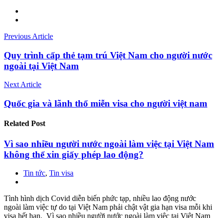
Previous Article
Quy trình cấp thẻ tạm trú Việt Nam cho người nước
ngoài tại Việt Nam
Next Article
Quốc gia và lãnh thổ miễn visa cho người việt nam
Related
Post
Vì sao nhiều người nước ngoài làm việc tại Việt Nam
không thể xin giấy phép lao động?
Tin tức
,
Tin visa
Tình hình dịch Covid diễn biến phức tạp, nhiều lao động nước
ngoài làm việc tự do tại Việt Nam phải chật vật gia hạn visa mỗi khi
visa hết hạn. Vì sao nhiều người nước ngoài làm việc tại Việt Nam