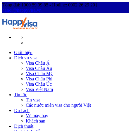
Tổng đài: 1900 59 99 85 - Hotline: 0902 26 29 20 |
hanoi@happyvisa.vn
Giới thiệu
Dịch vụ visa
Visa Châu Á
Visa Châu Âu
Visa Châu Mỹ
Visa Châu Phi
Visa Châu Úc
Visa Việt Nam
Tin tức
Tin visa
Các nước miễn visa cho người Việt
Du Lịch
Vé máy bay
Khách sạn
Dịch thuật