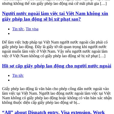
nhưng không thể xin giấy phép lao động mà cứ mãi phải gia […]
Người nước ngoài làm việc tại Việt Nam không xin
giấy phép lao động sẽ bị xử phạt sao?
Tin tức
,
Tin visa
Để làm việc hợp pháp tại Việt Nam người nước ngoài cần phải có
giấy phép lao động. Đây là giấy tờ rất quan trọng khi người nước
ngoài muốn làm việc ở Việt Nam. Vậy nếu người nước ngoài làm
việc ở Việt Nam không có giấy phép lao động sẽ bị xử phạt […]
Hồ sơ cấp giấy phép lao động cho người nước ngoài
Tin tức
Giấy phép lao động là văn bản cho phép công dân nước ngoài vào
làm việc tại Việt Nam. Người lao động nước ngoài làm việc tại Việt
Nam không có giấy phép lao động hoặc không có văn bản xác nhận
không thuộc diện cấp giấy phép lao động sẽ bị...
“All” about Dispatch entry, Visa extension, Work