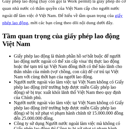
Giấy phép lao động (hay còn gọi là Work permit) là giấy phép do cơ
quan nhà nước có thẩm quyền của Việt Nam cấp cho người nước
ngoài để làm việc ở Việt Nam. Để hiểu về tầm quan trọng của
giấy
phép lao động
, mời các bạn cùng theo dõi nội dung dưới đây.
Tầm quan trọng của giấy phép lao động
Việt Nam
Giấy phép lao động là thành phần hồ sơ bắt buộc để người
lao động nước ngoài có thể xin cấp visa/ thị thực lao động
hoặc thẻ tạm trú tại Việt Nam đồng thời có thể bảo lãnh cho
thân nhân của mình (vợ/ chồng, con cái) để cư trú tại Việt
Nam với cùng thời hạn của người lao động.
Người nước ngoài vào làm việc tại Việt Nam không có Giấy
phép lao động (trừ trường hợp được miễn Giấy phép lao
động) sẽ bị trục xuất khỏi lãnh thổ Việt Nam theo quy định
của Chính phủ.
Người nước ngoài vào làm việc tại Việt Nam không có Giấy
phép lao động (trừ trường hợp được miễn Giấy phép lao
động) sẽ bị xử phạt vi phạm hành chính từ 15.000.000 đồng
đến 25.000.000 đồng.
Công ty sử dụng Người nước ngoài làm việc mà không có
Giấy phép lao động thì Công ty bị xử phạt vi phạm hành