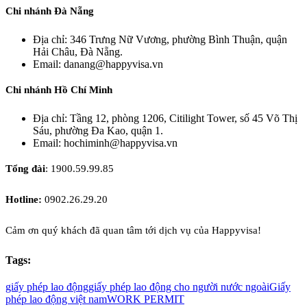
Chi nhánh Đà Nẵng
Địa chỉ: 346 Trưng Nữ Vương, phường Bình Thuận, quận
Hải Châu, Đà Nẵng.
Email: danang@happyvisa.vn
Chi nhánh Hồ Chí Minh
Địa chỉ: Tầng 12, phòng 1206, Citilight Tower, số 45 Võ Thị
Sáu, phường Đa Kao, quận 1.
Email: hochiminh@happyvisa.vn
Tổng đài
: 1900.59.99.85
Hotline:
0902.26.29.20
Cảm ơn quý khách đã quan tâm tới dịch vụ của Happyvisa!
Tags:
giấy phép lao động
giấy phép lao động cho người nước ngoài
Giấy
phép lao động việt nam
WORK PERMIT