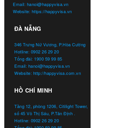
Email: hanoi@happyvisa.vn
Website: https://happyvisa.vn
ĐÀ NẴNG
346 Trưng Nữ Vương, P.Hòa Cường
Hotline: 0902 26 29 20
Tổng đài: 1900 59 99 85
Email: hanoi@happyvisa.vn
Website: http://happyvisa.com.vn
HỒ CHÍ MINH
Tầng 12, phòng 1206, Citilight Tower,
số 45 Võ Thị Sáu, P.Tân Định .
Hotline: 0902 26 29 20
Tổng đài: 1900 59 99 85