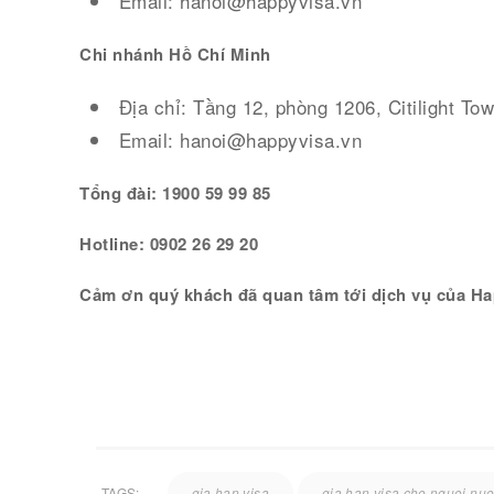
Email: hanoi@happyvisa.vn
Chi nhánh Hồ Chí Minh
Địa chỉ: Tầng 12, phòng 1206, Citilight To
Email: hanoi@happyvisa.vn
Tổng đài: 1900 59 99 85
Hotline: 0902 26 29 20
Cảm ơn quý khách đã quan tâm tới dịch vụ của Ha
TAGS:
gia hạn visa
gia han visa cho nguoi nu