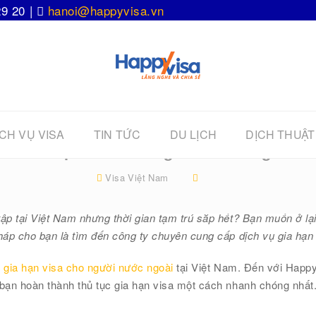
29 20 |
hanoi@happyvisa.vn
CH VỤ VISA
TIN TỨC
DU LỊCH
DỊCH THUẬT
Gia hạn visa cho người nước ngoài
Visa Việt Nam
tập tại Việt Nam nhưng thời gian tạm trú sắp hết? Bạn muốn ở lạ
pháp cho bạn là tìm đến công ty chuyên cung cấp dịch vụ gia hạn 
n
gia hạn visa cho người nước ngoài
tại Việt Nam. Đến với Happy
p bạn hoàn thành thủ tục gia hạn visa một cách nhanh chóng nhất