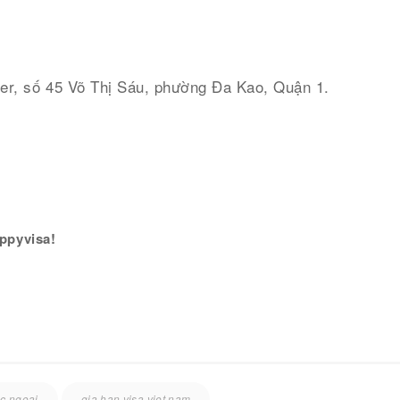
wer, số 45 Võ Thị Sáu, phường Đa Kao, Quận 1.
ppyvisa!
oc ngoai
gia han visa viet nam