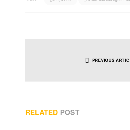
TRỤ SỞ HÀ NỘI
ĐÀ NẴNG
PREVIOUS ARTIC
Tầng 6 Toà nhà Ba Đình, 13 Kim Mã
346 Trưng Nữ
Thượng, P.Ngọc Hà.
Hotline: 0902
Hotline: 0902 26 29 20
Tổng đài: 190
Tổng đài: 1900 59 99 85
Email: hanoi
Email: hanoi@happyvisa.vn
Website: http
Website: https://happyvisa.vn
RELATED
POST