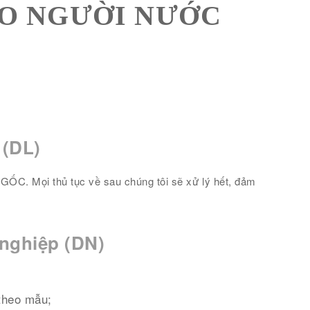
HO NGƯỜI NƯỚC
 (DL)
ỐC. Mọi thủ tục về sau chúng tôi sẽ xử lý hết, đảm
 nghiệp (DN)
 theo mẫu;