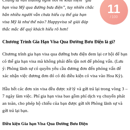
Chúng ta vẫn thường nghe nói về khái niệm “gia
11
hạn visa Mỹ qua đường bưu điện”, tuy nhiên chắc
hẳn nhiều người vẫn chưa hiểu cụ thể gia hạn
/ 100
visa Mỹ là như thế nào? Happyvisa sẽ giải đáp
thắc mắc để quý khách hiểu rõ hơn!
Chương Trình Gia Hạn Visa Qua Đường Bưu Điện là gì?
Chương trình gia hạn visa qua đường bưu điện đem lại cơ hội để bạn
có thể gia hạn visa mà không phải đến tận nơi để phỏng vấn. (Lưu
ý: Phòng lãnh sự có quyền yêu cầu đương đơn đến phỏng vấn để
xác nhận việc đương đơn đó có đủ điều kiện có visa vào Hoa Kỳ).
Hầu hết các đơn xin visa đều được xử lý và gửi trả lại trong vòng 3 –
7 ngày làm việc. Phí gia hạn visa bao gồm phí dịch vụ chuyển phát
an toàn, cho phép hộ chiếu của bạn được gửi tới Phòng lãnh sự và
gửi trả lại bạn.
Điều kiện Gia hạn Visa Qua Đường Bưu Điện