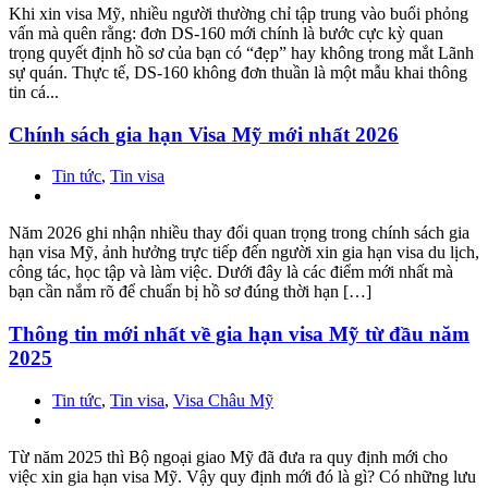
Khi xin visa Mỹ, nhiều người thường chỉ tập trung vào buổi phỏng
vấn mà quên rằng: đơn DS-160 mới chính là bước cực kỳ quan
trọng quyết định hồ sơ của bạn có “đẹp” hay không trong mắt Lãnh
sự quán. Thực tế, DS-160 không đơn thuần là một mẫu khai thông
tin cá...
Chính sách gia hạn Visa Mỹ mới nhất 2026
Tin tức
,
Tin visa
Năm 2026 ghi nhận nhiều thay đổi quan trọng trong chính sách gia
hạn visa Mỹ, ảnh hưởng trực tiếp đến người xin gia hạn visa du lịch,
công tác, học tập và làm việc. Dưới đây là các điểm mới nhất mà
bạn cần nắm rõ để chuẩn bị hồ sơ đúng thời hạn […]
Thông tin mới nhất về gia hạn visa Mỹ từ đầu năm
2025
Tin tức
,
Tin visa
,
Visa Châu Mỹ
Từ năm 2025 thì Bộ ngoại giao Mỹ đã đưa ra quy định mới cho
việc xin gia hạn visa Mỹ. Vậy quy định mới đó là gì? Có những lưu