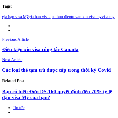
Tags:
gia hạn visa Mỹ
gia han visa qua buu dien
tu van xin visa my
visa my
Previous Article
Điều kiện xin visa công tác Canada
Next Article
Các loại thẻ tạm trú được cấp trong thời kỳ Covid
Related
Post
Bạn có biết: Đơn DS-160 quyết định đến 70% tỷ lệ
đậu visa Mỹ của bạn?
Tin tức