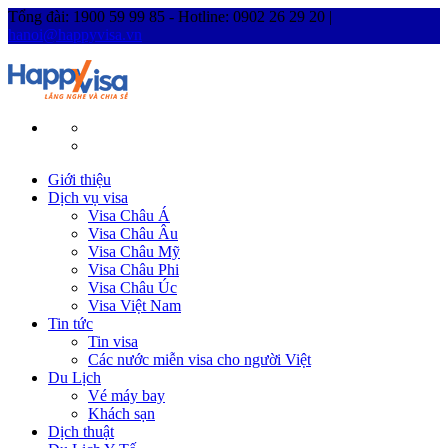
Tổng đài: 1900 59 99 85 - Hotline: 0902 26 29 20 |
hanoi@happyvisa.vn
Giới thiệu
Dịch vụ visa
Visa Châu Á
Visa Châu Âu
Visa Châu Mỹ
Visa Châu Phi
Visa Châu Úc
Visa Việt Nam
Tin tức
Tin visa
Các nước miễn visa cho người Việt
Du Lịch
Vé máy bay
Khách sạn
Dịch thuật