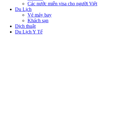
Các nước miễn visa cho người Việt
Du Lịch
Vé máy bay
Khách sạn
Dịch thuật
Du Lịch Y Tế