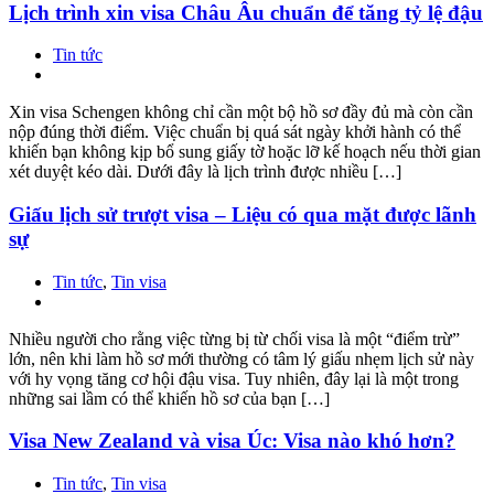
Lịch trình xin visa Châu Âu chuẩn để tăng tỷ lệ đậu
Tin tức
Xin visa Schengen không chỉ cần một bộ hồ sơ đầy đủ mà còn cần
nộp đúng thời điểm. Việc chuẩn bị quá sát ngày khởi hành có thể
khiến bạn không kịp bổ sung giấy tờ hoặc lỡ kế hoạch nếu thời gian
xét duyệt kéo dài. Dưới đây là lịch trình được nhiều […]
Giấu lịch sử trượt visa – Liệu có qua mặt được lãnh
sự
Tin tức
,
Tin visa
Nhiều người cho rằng việc từng bị từ chối visa là một “điểm trừ”
lớn, nên khi làm hồ sơ mới thường có tâm lý giấu nhẹm lịch sử này
với hy vọng tăng cơ hội đậu visa. Tuy nhiên, đây lại là một trong
những sai lầm có thể khiến hồ sơ của bạn […]
Visa New Zealand và visa Úc: Visa nào khó hơn?
Tin tức
,
Tin visa