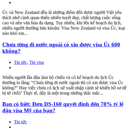
Úc và New Zealand đều là những điểm đến được người Việt yêu
thích nhờ cảnh quan thiên nhiên tuyệt đẹp, chất lượng cuộc sống
cao và nền văn hóa đa dạng. Tuy nhiên, khi lên kế hoạch du lịch,
nhiều người thường băn khoăn: Visa New Zealand và visa Úc, loại
nào khó xin...
Chưa từng đi nước ngoài có xin được visa Úc 600
không?
Tin tức
,
Tin visa
Nhiều người lần đầu làm hộ chiếu và có kế hoạch du lịch Úc
thường lo lắng: “Chưa từng đi nước ngoài thì có xin được visa Úc
không?” Hay việc chưa có lịch sử xuất nhập cảnh sẽ khiến hồ sơ dễ
bị từ chối? Thực tế, đây là một trong những thắc mắc...
Bạn có biết: Đơn DS-160 quyết định đến 70% tỷ lệ
đậu visa Mỹ của bạn?
Tin tức