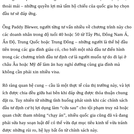
thoải mái – những quyền lợi mà tấm hộ chiếu của quốc gia họ chọn
đầu tư sẽ đáp ứng.
Ông Paddy Blewer, người từng tư vấn nhiều về chương trình này cho
các doanh nhân trong độ tuổi 40 hoặc 50 từ Tây Phi, Đông Nam Á,
Ấn Độ, Trung Quốc hoặc Trung Đông – những người là thế hệ đầu
tiên trong các gia đình giàu có, cho biết một nhà đầu tư điển hình
trong các chương trình đầu tư định cư là người muốn tự do đi lại ở
châu Âu hoặc Mỹ để làm ăn hay nghỉ dưỡng cùng gia đình mà
không cần phải xin nhiều visa.
Rõ ràng quan hệ cung – cầu là một thực tế của thị trường này, và lợi
ích được chia đều giữa hai bên khi đáp ứng được thỏa thuận chung
đặt ra. Tuy nhiên từ những tình huống phát sinh khi các chính sách
đầu tư định cư bị lợi dụng làm “cửa sau” cho tội phạm truy nã hoặc
quan chức tham nhũng “chạy án”, nhiều quốc gia cũng đã và đang
phải sửa hay soạn luật để có thể vừa đạt mục tiêu kinh tế vừa tránh
được những rủi ro, hệ lụy bất ổn từ chính sách này.