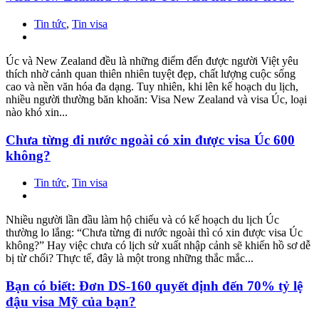
Tin tức
,
Tin visa
Úc và New Zealand đều là những điểm đến được người Việt yêu
thích nhờ cảnh quan thiên nhiên tuyệt đẹp, chất lượng cuộc sống
cao và nền văn hóa đa dạng. Tuy nhiên, khi lên kế hoạch du lịch,
nhiều người thường băn khoăn: Visa New Zealand và visa Úc, loại
nào khó xin...
Chưa từng đi nước ngoài có xin được visa Úc 600
không?
Tin tức
,
Tin visa
Nhiều người lần đầu làm hộ chiếu và có kế hoạch du lịch Úc
thường lo lắng: “Chưa từng đi nước ngoài thì có xin được visa Úc
không?” Hay việc chưa có lịch sử xuất nhập cảnh sẽ khiến hồ sơ dễ
bị từ chối? Thực tế, đây là một trong những thắc mắc...
Bạn có biết: Đơn DS-160 quyết định đến 70% tỷ lệ
đậu visa Mỹ của bạn?