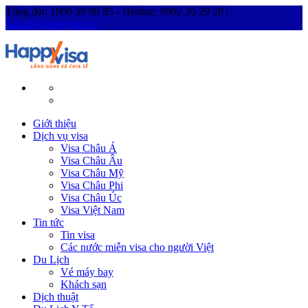
Tổng đài: 1900 59 99 85 - Hotline: 0902 26 29 20 |
hanoi@happyvisa.vn
Giới thiệu
Dịch vụ visa
Visa Châu Á
Visa Châu Âu
Visa Châu Mỹ
Visa Châu Phi
Visa Châu Úc
Visa Việt Nam
Tin tức
Tin visa
Các nước miễn visa cho người Việt
Du Lịch
Vé máy bay
Khách sạn
Dịch thuật