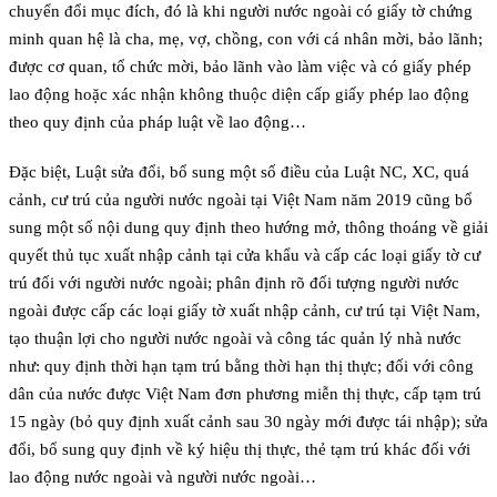
chuyển đổi mục đích, đó là khi người nước ngoài có giấy tờ chứng
minh quan hệ là cha, mẹ, vợ, chồng, con với cá nhân mời, bảo lãnh;
được cơ quan, tổ chức mời, bảo lãnh vào làm việc và có giấy phép
lao động hoặc xác nhận không thuộc diện cấp giấy phép lao động
theo quy định của pháp luật về lao động…
Đặc biệt, Luật sửa đổi, bổ sung một số điều của Luật NC, XC, quá
cảnh, cư trú của người nước ngoài tại Việt Nam năm 2019 cũng bổ
sung một số nội dung quy định theo hướng mở, thông thoáng về giải
quyết thủ tục xuất nhập cảnh tại cửa khẩu và cấp các loại giấy tờ cư
trú đối với người nước ngoài; phân định rõ đối tượng người nước
ngoài được cấp các loại giấy tờ xuất nhập cảnh, cư trú tại Việt Nam,
tạo thuận lợi cho người nước ngoài và công tác quản lý nhà nước
như: quy định thời hạn tạm trú bằng thời hạn thị thực; đối với công
dân của nước được Việt Nam đơn phương miễn thị thực, cấp tạm trú
15 ngày (bỏ quy định xuất cảnh sau 30 ngày mới được tái nhập); sửa
đổi, bổ sung quy định về ký hiệu thị thực, thẻ tạm trú khác đối với
lao động nước ngoài và người nước ngoài…