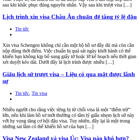
sau khi khắc phục đúng nguyên nhân. Vậy sau khi trượt visa […]
Lịch trình xin visa Châu Âu chuẩn để tăng tỷ lệ đậu
Tin tức
Xin visa Schengen không chỉ cần một bộ hồ sơ đầy đủ mà còn cần
nộp đúng thời điểm. Việc chuẩn bị quá sát ngày khởi hành có thể
khiến bạn không kịp bổ sung giấy tờ hoặc lỡ kế hoạch nếu thời gian
xét duyệt kéo dài. Dưới đây là lịch trình được nhiều […]
Giấu lịch sử trượt visa – Liệu có qua mặt được lãnh
sự
Tin tức
,
Tin visa
Nhiều người cho rằng việc từng bị từ chối visa là một “điểm trừ”
lớn, nên khi làm hồ sơ mới thường có tâm lý giấu nhẹm lịch sử này
với hy vọng tăng cơ hội đậu visa. Tuy nhiên, đây lại là một trong
những sai lầm có thể khiến hồ sơ của bạn […]
Visa New Zealand và visa Úc: Visa nào khó hơn?