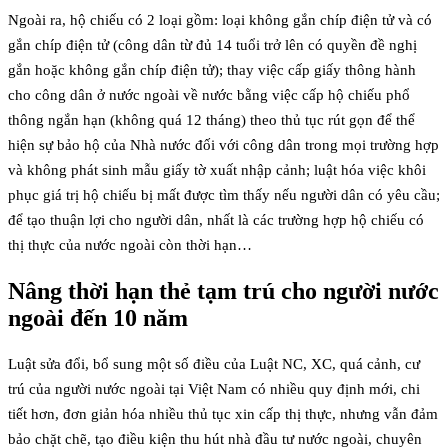
Ngoài ra, hộ chiếu có 2 loại gồm: loại không gắn chíp điện tử và có
gắn chíp điện tử (công dân từ đủ 14 tuổi trở lên có quyền đề nghị
gắn hoặc không gắn chíp điện tử); thay việc cấp giấy thông hành
cho công dân ở nước ngoài về nước bằng việc cấp hộ chiếu phổ
thông ngắn hạn (không quá 12 tháng) theo thủ tục rút gọn để thể
hiện sự bảo hộ của Nhà nước đối với công dân trong mọi trường hợp
và không phát sinh mẫu giấy tờ xuất nhập cảnh; luật hóa việc khôi
phục giá trị hộ chiếu bị mất được tìm thấy nếu người dân có yêu cầu;
để tạo thuận lợi cho người dân, nhất là các trường hợp hộ chiếu có
thị thực của nước ngoài còn thời hạn…
Nâng thời hạn thẻ tạm trú cho người nước
ngoài đến 10 năm
Luật sửa đổi, bổ sung một số điều của Luật NC, XC, quá cảnh, cư
trú của người nước ngoài tại Việt Nam có nhiều quy định mới, chi
tiết hơn, đơn giản hóa nhiều thủ tục xin cấp thị thực, nhưng vẫn đảm
bảo chặt chẽ, tạo điều kiện thu hút nhà đầu tư nước ngoài, chuyên