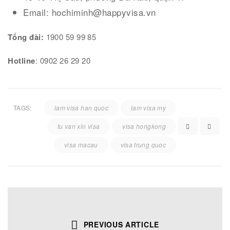
Email: hochiminh@happyvisa.vn
Tổng đài:
1900 59 99 85
Hotline
: 0902 26 29 20
TAGS:
lam visa han quoc
lam visa my
tu van xin visa
visa hongkong
visa macau
visa trung quoc
PREVIOUS ARTICLE