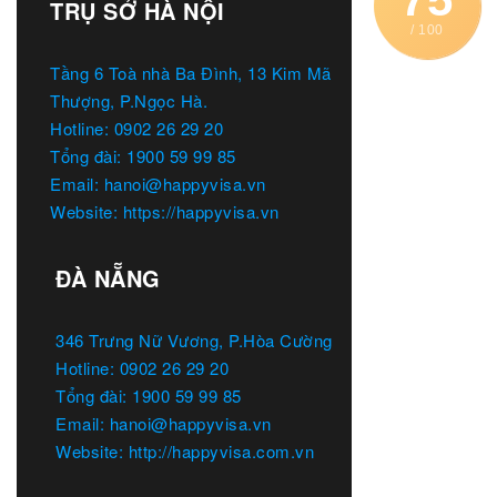
TRỤ SỞ HÀ NỘI
/ 100
Tầng 6 Toà nhà Ba Đình, 13 Kim Mã
Thượng, P.Ngọc Hà.
Hotline: 0902 26 29 20
Tổng đài: 1900 59 99 85
Email: hanoi@happyvisa.vn
Website: https://happyvisa.vn
ĐÀ NẴNG
346 Trưng Nữ Vương, P.Hòa Cường
Hotline: 0902 26 29 20
Tổng đài: 1900 59 99 85
Email: hanoi@happyvisa.vn
Website: http://happyvisa.com.vn