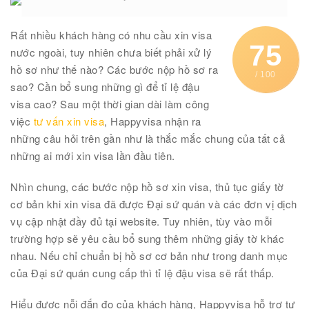
Rất nhiều khách hàng có nhu cầu xin visa
75
nước ngoài, tuy nhiên chưa biết phải xử lý
hồ sơ như thế nào? Các bước nộp hồ sơ ra
/ 100
sao? Cần bổ sung những gì để tỉ lệ đậu
visa cao? Sau một thời gian dài làm công
việc
tư vấn xin visa
, Happyvisa nhận ra
những câu hỏi trên gần như là thắc mắc chung của tất cả
những ai mới xin visa lần đầu tiên.
Nhìn chung, các bước nộp hồ sơ xin visa, thủ tục giấy tờ
cơ bản khi xin visa đã được Đại sứ quán và các đơn vị dịch
vụ cập nhật đầy đủ tại website. Tuy nhiên, tùy vào mỗi
trường hợp sẽ yêu cầu bổ sung thêm những giấy tờ khác
nhau. Nếu chỉ chuẩn bị hồ sơ cơ bản như trong danh mục
của Đại sứ quán cung cấp thì tỉ lệ đậu visa sẽ rất thấp.
Hiểu được nỗi đắn đo của khách hàng, Happyvisa hỗ trợ tư