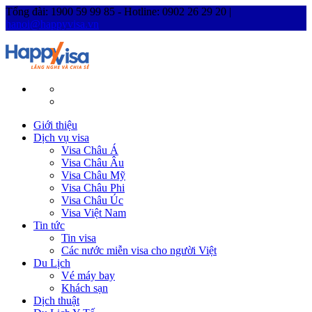
Tổng đài: 1900 59 99 85 - Hotline: 0902 26 29 20 |
hanoi@happyvisa.vn
Giới thiệu
Dịch vụ visa
Visa Châu Á
Visa Châu Âu
Visa Châu Mỹ
Visa Châu Phi
Visa Châu Úc
Visa Việt Nam
Tin tức
Tin visa
Các nước miễn visa cho người Việt
Du Lịch
Vé máy bay
Khách sạn
Dịch thuật