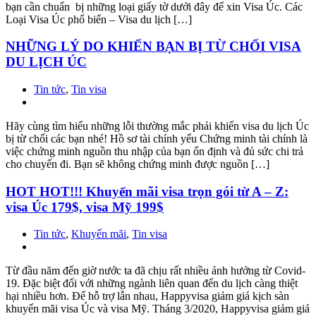
bạn cần chuẩn bị những loại giấy tờ dưới đây để xin Visa Úc. Các
Loại Visa Úc phổ biến – Visa du lịch […]
NHỮNG LÝ DO KHIẾN BẠN BỊ TỪ CHỐI VISA
DU LỊCH ÚC
Tin tức
,
Tin visa
Hãy cùng tìm hiểu những lỗi thường mắc phải khiến visa du lịch Úc
bị từ chối các bạn nhé! Hồ sơ tài chính yếu Chứng minh tài chính là
việc chứng minh nguồn thu nhập của bạn ổn định và đủ sức chi trả
cho chuyến đi. Bạn sẽ không chứng minh được nguồn […]
HOT HOT!!! Khuyến mãi visa trọn gói từ A – Z:
visa Úc 179$, visa Mỹ 199$
Tin tức
,
Khuyến mãi
,
Tin visa
Từ đầu năm đến giờ nước ta đã chịu rất nhiều ảnh hưởng từ Covid-
19. Đặc biệt đối với những ngành liên quan đến du lịch càng thiệt
hại nhiều hơn. Để hỗ trợ lẫn nhau, Happyvisa giảm giá kịch sàn
khuyến mãi visa Úc và visa Mỹ. Tháng 3/2020, Happyvisa giảm giá