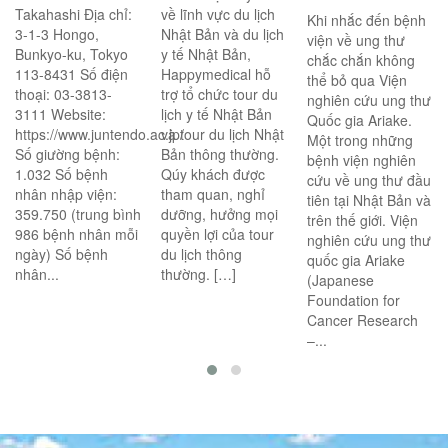
Takahashi Địa chỉ:
về lĩnh vực du lịch
Khi nhắc đến bệnh
3-1-3 Hongo,
Nhật Bản và du lịch
viện về ung thư
Bunkyo-ku, Tokyo
y tế Nhật Bản,
chắc chắn không
113-8431 Số điện
Happymedical hỗ
thể bỏ qua Viện
thoại: 03-3813-
trợ tổ chức tour du
nghiên cứu ung thư
3111 Website:
lịch y tế Nhật Bản
Quốc gia Ariake.
https://www.juntendo.ac.jp/
và tour du lịch Nhật
Một trong những
Số giường bệnh:
Bản thông thường.
bệnh viện nghiên
1.032 Số bệnh
Qúy khách được
cứu về ung thư đầu
nhân nhập viện:
tham quan, nghỉ
tiên tại Nhật Bản và
359.750 (trung bình
dưỡng, hưởng mọi
trên thế giới. Viện
986 bệnh nhân mỗi
quyền lợi của tour
nghiên cứu ung thư
ngày) Số bệnh
du lịch thông
quốc gia Ariake
nhân...
thường. […]
(Japanese
Foundation for
Cancer Research
–...