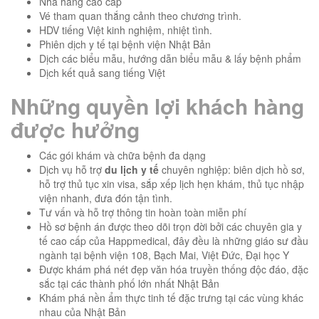
Nhà hàng cao cấp
Vé tham quan thắng cảnh theo chương trình.
HDV tiếng Việt kinh nghiệm, nhiệt tình.
Phiên dịch y tế tại bệnh viện Nhật Bản
Dịch các biểu mẫu, hướng dẫn biểu mẫu & lấy bệnh phẩm
Dịch kết quả sang tiếng Việt
Những quyền lợi khách hàng
được hưởng
Các gói khám và chữa bệnh đa dạng
Dịch vụ hỗ trợ
du lịch y tế
chuyên nghiệp: biên dịch hồ sơ,
hỗ trợ thủ tục xin visa, sắp xếp lịch hẹn khám, thủ tục nhập
viện nhanh, đưa đón tận tình.
Tư vấn và hỗ trợ thông tin hoàn toàn miễn phí
Hồ sơ bệnh án được theo dõi trọn đời bởi các chuyên gia y
tế cao cấp của Happmedical, đây đều là những giáo sư đầu
ngành tại bệnh viện 108, Bạch Mai, Việt Đức, Đại học Y
Được khám phá nét đẹp văn hóa truyền thống độc đáo, đặc
sắc tại các thành phố lớn nhất Nhật Bản
Khám phá nền ẩm thực tinh tế đặc trưng tại các vùng khác
nhau của Nhật Bản