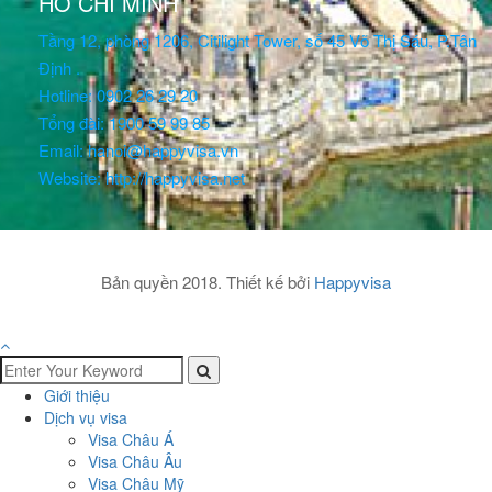
HỒ CHÍ MINH
Tầng 12, phòng 1206, Citilight Tower, số 45 Võ Thị Sáu, P.Tân
Định .
Hotline: 0902 26 29 20
Tổng đài: 1900 59 99 85
Email: hanoi@happyvisa.vn
Website: http://happyvisa.net
Bản quyền 2018. Thiết kế bởi
Happyvisa
Giới thiệu
Dịch vụ visa
Visa Châu Á
Visa Châu Âu
Visa Châu Mỹ