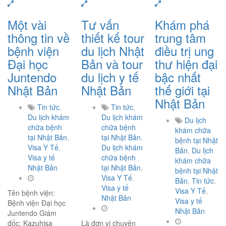
Một vài
Tư vấn
Khám phá
thông tin về
thiết kế tour
trung tâm
bệnh viện
du lịch Nhật
điều trị ung
Đại học
Bản và tour
thư hiện đại
Juntendo
du lịch y tế
bậc nhất
Nhật Bản
Nhật Bản
thế giới tại
Nhật Bản
Tin tức
,
Tin tức
,
Du lịch khám
Du lịch khám
Du lịch
chữa bệnh
chữa bệnh
khám chữa
tại Nhật Bản
,
tại Nhật Bản
,
bệnh tại Nhật
Visa Y Tế
,
Du lịch khám
Bản
,
Du lịch
Visa y tế
chữa bệnh
khám chữa
Nhật Bản
tại Nhật Bản
,
bệnh tại Nhật
Visa Y Tế
,
Bản
,
Tin tức
,
Visa y tế
Visa Y Tế
,
Tên bệnh viện:
Nhật Bản
Visa y tế
Bệnh viện Đại học
Nhật Bản
Juntendo Giám
đốc: Kazuhisa
Là đơn vị chuyên