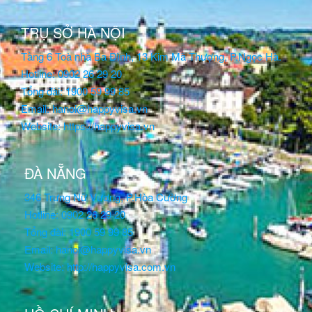
TRỤ SỞ HÀ NỘI
Tầng 6 Toà nhà Ba Đình, 13 Kim Mã Thượng, P.Ngọc Hà.
Hotline: 0902 26 29 20
Tổng đài: 1900 59 99 85
Email: hanoi@happyvisa.vn
Website: https://happyvisa.vn
ĐÀ NẴNG
346 Trưng Nữ Vương, P.Hòa Cường
Hotline: 0902 26 29 20
Tổng đài: 1900 59 99 85
Email: hanoi@happyvisa.vn
Website: http://happyvisa.com.vn