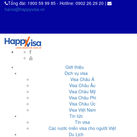
Tổng đài: 1900 59 99 85 - Hotline: 0902 26 29 20 |
hanoi@happyvisa.vn
Giới thiệu
Dịch vụ visa
Visa Châu Á
Visa Châu Âu
Visa Châu Mỹ
Visa Châu Phi
Visa Châu Úc
Visa Việt Nam
Tin tức
Tin visa
Các nước miễn visa cho người Việt
Du Lịch