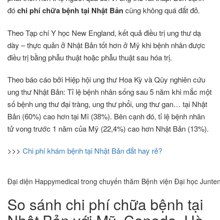
đó
chi phí chữa bệnh tại Nhật Bản
cũng không quá đắt đỏ.
Theo Tạp chí Y học New England, kết quả điều trị ung thư dạ
dày – thực quản ở Nhật Bản tốt hơn ở Mỹ khi bệnh nhân được
điều trị bằng phẫu thuật hoặc phẫu thuật sau hóa trị.
Theo báo cáo bởi Hiệp hội ung thư Hoa Kỳ và Qũy nghiên cứu
ung thư Nhật Bản: Tỉ lệ bệnh nhân sống sau 5 năm khi mắc một
số bệnh ung thư đại tràng, ung thư phổi, ung thư gan… tại Nhật
Bản (60%) cao hơn tại Mĩ (38%). Bên cạnh đó, tỉ lệ bệnh nhân
tử vong trước 1 năm của Mỹ (22,4%) cao hơn Nhật Bản (13%).
>>>
Chi phí khám bệnh tại Nhật Bản đắt hay rẻ?
Đại diện Happymedical trong chuyến thăm Bệnh viện Đại học Junte
So sánh chi phí chữa bệnh tại