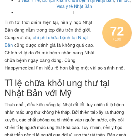
Visa Y Tế
,
Du lịch khám chữa bệnh tại Nhật Bản
,
Tin tức
,
Visa y tế Nhật Bản
Tính tới thời điểm hiện tại, nền y học Nhật
72
Bản đang nằm trong top đầu trên thế giới.
Cùng với đó,
chi phí chữa bệnh tại Nhật
/ 100
Bản
cũng được đánh giá là không quá cao.
Chính vì lý do đó mà bệnh nhân sang Nhật
chữa bệnh ngày càng đông. Cùng
Happymedical tìm hiểu rõ hơn bằng một vài so sánh nhỏ.
Tỉ lệ chữa khỏi ung thư tại
Nhật Bản với Mỹ
Thực chất, điều kiện sống tại Nhật rất tốt, tuy nhiên tỉ lệ bệnh
nhân mắc ung thư không hề thấp. Bởi thiên tai xảy ra thường
xuyên, các chất phóng xạ bị nhiễm vào nguồn nước, cây cối
khiến tỉ lệ người mắc ung thư khá cao. Tuy nhiên, nền y học
phát triển nên tỉ lệ người qua đời vì ung thư rất thấp. Bên cạnh