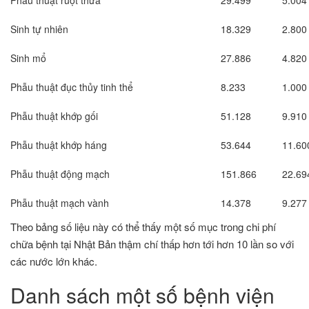
Phẫu thuật ruột thừa
29.499
5.004
Sinh tự nhiên
18.329
2.800
Sinh mổ
27.886
4.820
Phẫu thuật đục thủy tinh thể
8.233
1.000
Phẫu thuật khớp gối
51.128
9.910
Phẫu thuật khớp háng
53.644
11.60
Phẫu thuật động mạch
151.866
22.69
Phẫu thuật mạch vành
14.378
9.277
Theo bảng số liệu này có thể thấy một số mục trong chi phí
chữa bệnh tại Nhật Bản thậm chí thấp hơn tới hơn 10 lần so với
các nước lớn khác.
Danh sách một số bệnh viện