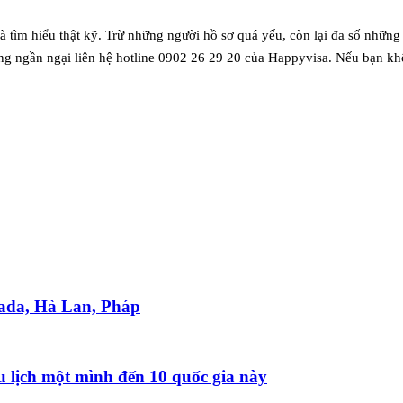
 tìm hiểu thật kỹ. Trừ những người hồ sơ quá yếu, còn lại đa số những 
ng ngần ngại liên hệ hotline 0902 26 29 20 của Happyvisa. Nếu bạn k
nada, Hà Lan, Pháp
 lịch một mình đến 10 quốc gia này