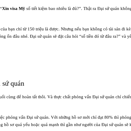
 “
Xin visa Mỹ
sổ tiết kiệm bao nhiêu là đủ?”. Thật ra Đại sứ quán khôn
ệm của bạn chỉ từ 150 triệu là được. Nhưng nếu bạn không có tài sản đi k
không ổn đâu nhé. Đại sứ quán sẽ đặt câu hỏi “số tiền đó từ đâu ra?” và
i sứ quán
cuối cùng để hoàn tất thôi. Và thực chất phỏng vấn Đại sứ quán chỉ chi
iệc phỏng vấn Đại sứ quán. Với những hồ sơ mới chỉ đạt 80% thì phỏng
ững hồ sơ quá yếu hoặc quá mạnh thì gần như người của Đại sứ quán sẽ 