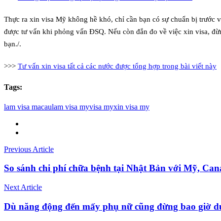
Thực ra xin visa Mỹ không hề khó, chỉ cần bạn có sự chuẩn bị trước và
được tư vấn khi phỏng vấn ĐSQ. Nếu còn đắn đo về việc xin visa, đừ
bạn./.
>>>
Tư vấn xin visa tất cả các nước được tổng hợp trong bài viết này
Tags:
lam visa macau
lam visa my
visa my
xin visa my
Previous Article
So sánh chi phí chữa bệnh tại Nhật Bản với Mỹ, Ca
Next Article
Dù năng động đến mấy phụ nữ cũng đừng bao giờ du