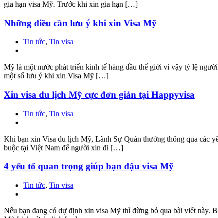
gia hạn visa Mỹ. Trước khi xin gia hạn […]
Những điều cần lưu ý khi xin Visa Mỹ
Tin tức
,
Tin visa
Mỹ là một nước phát triển kinh tế hàng đầu thế giới vì vậy tỷ lệ ng
một số lưu ý khi xin Visa Mỹ […]
Xin visa du lịch Mỹ cực đơn giản tại Happyvisa
Tin tức
,
Tin visa
Khi bạn xin Visa du lịch Mỹ, Lãnh Sự Quán thường thông qua các yếu
buộc tại Việt Nam để người xin đi […]
4 yếu tố quan trọng giúp bạn đậu visa Mỹ
Tin tức
,
Tin visa
Nếu bạn đang có dự định xin visa Mỹ thì đừng bỏ qua bài viết này. Bở