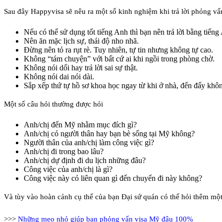
Sau đây Happyvisa sẽ nêu ra một số kinh nghiệm khi trả lời phỏng vấ
Nếu có thể sử dụng tốt tiếng Anh thì bạn nên trả lời bằng tiếng
Nên ăn mặc lịch sự, thái độ nho nhã.
Đừng nên tỏ ra rụt rè. Tuy nhiên, tự tin nhưng không tự cao.
Không “tám chuyện” với bất cứ ai khi ngồi trong phòng chờ.
Không nói dối hay trả lời sai sự thật.
Không nói dai nói dài.
Sắp xếp thứ tự hồ sơ khoa học ngay từ khi ở nhà, đến đấy khô
Một số câu hỏi thường được hỏi
Anh/chị đến Mỹ nhằm mục đích gì?
Anh/chị có người thân hay bạn bè sống tại Mỹ không?
Người thân của anh/chị làm công việc gì?
Anh/chị đi trong bao lâu?
Anh/chị dự định đi du lịch những đâu?
Công việc của anh/chị là gì?
Công việc này có liên quan gì đến chuyến đi này không?
Và tùy vào hoàn cảnh cụ thể của bạn Đại sứ quán có thể hỏi thêm một 
>>>
Những mẹo nhỏ giúp bạn phỏng vấn visa Mỹ đậu 100%