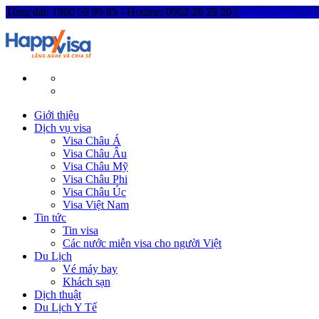
Tổng đài: 1900 59 99 85 - Hotline: 0902 26 29 20 |
hanoi@happyvisa
Giới thiệu
Dịch vụ visa
Visa Châu Á
Visa Châu Âu
Visa Châu Mỹ
Visa Châu Phi
Visa Châu Úc
Visa Việt Nam
Tin tức
Tin visa
Các nước miễn visa cho người Việt
Du Lịch
Vé máy bay
Khách sạn
Dịch thuật
Du Lịch Y Tế