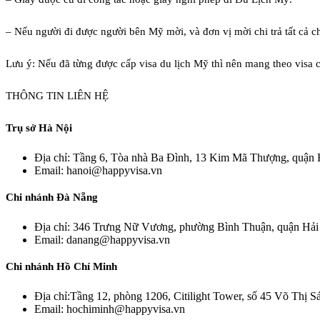
– Nếu người đi được người bên Mỹ mời, và đơn vị mời chi trả tất cả c
Lưu ý: Nếu đã từng được cấp visa du lịch Mỹ thì nên mang theo visa 
THÔNG TIN LIÊN HỆ
Trụ sở Hà Nội
Địa chỉ: Tầng 6, Tòa nhà Ba Đình, 13 Kim Mã Thượng, quận 
Email: hanoi@happyvisa.vn
Chi nhánh Đà Nẵng
Địa chỉ: 346 Trưng Nữ Vương, phường Bình Thuận, quận Hải
Email: danang@happyvisa.vn
Chi nhánh Hồ Chí Minh
Địa chỉ:Tầng 12, phòng 1206, Citilight Tower, số 45 Võ Thị 
Email: hochiminh@happyvisa.vn