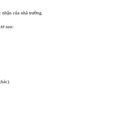
c nhận của nhà trường.
 tờ sau:
khác)