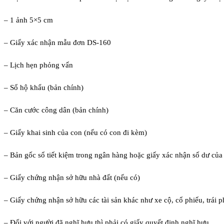
– 1 ảnh 5×5 cm
– Giấy xác nhận mẫu đơn DS-160
– Lịch hẹn phỏng vấn
– Sổ hộ khẩu (bản chính)
– Căn cước công dân (bản chính)
– Giấy khai sinh của con (nếu có con đi kèm)
– Bản gốc sổ tiết kiệm trong ngân hàng hoặc giấy xác nhận số dư củ
– Giấy chứng nhận sở hữu nhà đất (nếu có)
– Giấy chứng nhận sở hữu các tài sản khác như xe cộ, cổ phiếu, trái p
– Đối với người đã nghĩ hưu thì phải có giấy quyết định nghĩ hưu.