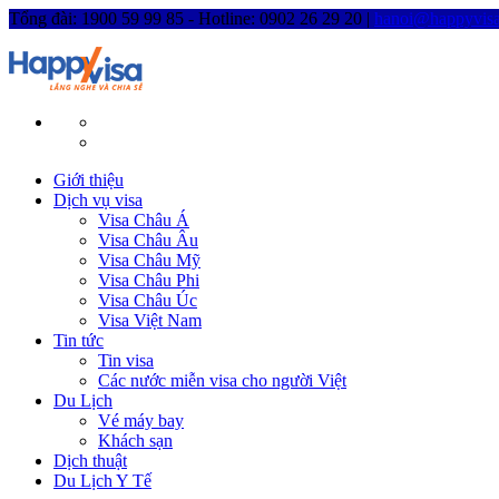
Tổng đài: 1900 59 99 85 - Hotline: 0902 26 29 20 |
hanoi@happyvisa
Giới thiệu
Dịch vụ visa
Visa Châu Á
Visa Châu Âu
Visa Châu Mỹ
Visa Châu Phi
Visa Châu Úc
Visa Việt Nam
Tin tức
Tin visa
Các nước miễn visa cho người Việt
Du Lịch
Vé máy bay
Khách sạn
Dịch thuật
Du Lịch Y Tế